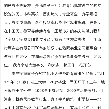
的民办高等院校，是我国第一批经教育部批准设立的独立
设置的民办本科高校，历史悠久，专业齐全，办学规模
大，办学质量高，新生报到率和毕业生就业率都比较高，
在中国民办教育界赫赫有名。正是涉外的实力与魅力吸引
了宇华，宇华集团通过收购，持有了学校举办者——湖南
猎鹰实业有限公司70%的股权，在猎鹰实业公司董事会中
占有四席席位，在湖南涉外经济学院董事会中占有五席席
位。“我有幸成为董事长，和大家一起工作，很开心。”
李光宇董事长介绍了他本人投身教育事业的经历：“我1
979年（16岁）考上大学，20岁毕业，军工厂干了三年，地
方政府干了七年，1993年下海经商，2000年从老家河北到
河南，投身民办教育行业，办了宇华的第一所学校——北
大附中河南分校（现宇华实验学校），有高中和初中，到